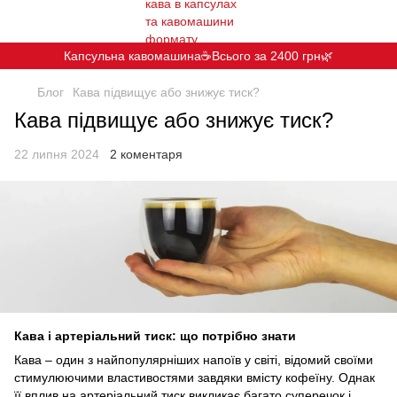
Капсульна кавомашина☕️Всього за 2400 грн🌿
Блог
Кава підвищує або знижує тиск?
Кава підвищує або знижує тиск?
22 липня 2024
2 коментаря
Кава і артеріальний тиск: що потрібно знати
Кава – один з найпопулярніших напоїв у світі, відомий своїми
стимулюючими властивостями завдяки вмісту кофеїну. Однак
її вплив на артеріальний тиск викликає багато суперечок і