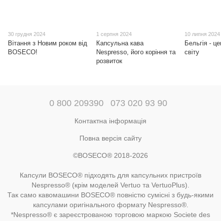
30 грудня 2024
1 серпня 2024
10 липня 2024
Вітання з Новим роком від
Капсульна кава
Бельгія - ц
BOSECO!
Nespresso, його коріння та
світу
розвиток
0 800 209390
073 020 93 90
Контактна інформація
Повна версія сайту
©BOSECO® 2018-2026
Капсули BOSECO® підходять для капсульних пристроїв
Nespresso® (крім моделей Vertuo та VertuoPlus).
Так само кавомашини BOSECO® повністю сумісні з будь-якими
капсулами оригінального формату Nespresso®.
*Nespresso® є зареєстрованою торговою маркою Societe des