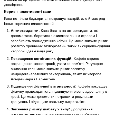
досліджень.
Корисні властивості кави
Кава не тільки бадьорить і покращує настрій, але й має ряд
інших корисних властивостей:
Антиоксиданти:
Кава багата на антиоксиданти, які
допомагають боротися з окислювальним стресом і
запобігають пошкодженню клітин. Це може знизити ризик
розвитку хронічних захворювань, таких як серцево-судинні
хвороби і деякі види раку.
Покращення когнітивних функцій:
Кофеїн сприяє
покращенню концентрації, уваги та пам'яті. Регулярне
вживання кави може знизити ризик розвитку
нейродегенеративних захворювань, таких як хвороба
Альцгеймера і Паркінсона.
Підвищення фізичної витривалості:
Кофеїн покращує
фізичну працездатність, підвищуючи рівень адреналіну в
крові. Це може допомогти покращити результати
тренувань і підвищити загальну витривалість.
Зниження ризику діабету 2 типу:
Дослідження
показують, що регулярне вживання кави пов'язане з