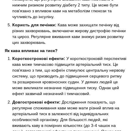
нижчим ризиком розвитку діабету 2 типу. Це може бути
пов'язано з впливом кави на метаболізм глюкози та
чутливість до інсуліну.
Користь для печінки:
Кава може захищати печінку від
різних захворювань, включаючи жирову дистрофію печінки
та цироз. Регулярне вживання кави знижує ризик розвитку
цих захворювань.
Як кава впливає на тиск?
Короткострокові ефекти:
У короткостроковій перспективі
кава може тимчасово підвищити артеріальний тиск. Це
пов'язано з тим, що кофеїн стимулює центральну нервову
систему, що призводить до підвищення серцевого ритму
та розширення кровоносних судин. У деяких людей це
може викликати незначне підвищення тиску. Однак цей
ефект зазвичай незначний і тимчасовий.
Довгострокові ефекти:
Дослідження показують, що
регулярне споживання кави може мати різний вплив на
артеріальний тиск в залежності від індивідуальних
особливостей організму. Для більшості людей, які
вживають каву в помірних кількостях (до 3-4 чашок на