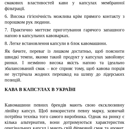
смакових властивостей кави у капсулах мембранної
фільтрації.
6. Висока гігієнічність можлива крім прямого контакту з
порошком рук людини.
7. Практично миттєве приготування гарячого запашного
напою в капсульних кавоварках.
8. Легке встановлення капсули в блок кавомашини.
Як бачите, переваг із лишком достатньо, щоб пояснити
швидкі темпи, якими такий продукт у капсулах завойовує
ринки. І незмінно висока якість напою та ідеально
збалансований смак – все сприяє тому, щоб кавова порція
не зустрічала жодних перешкод на шляху до лідерських
позицій.
КАВА В КАПСУЛАХ В УКРАЇНІ
Кавомашини певних брендів мають свою ексклюзивну
лінійку капсул. Щоб використати певну марку, зазвичай
потрібна техніка того самого виробника. Однак на ринку є
кілька альтернатив, вони дотримуються характеристик
оригінальних капсул і мають свій фірмовий смак та аромат.