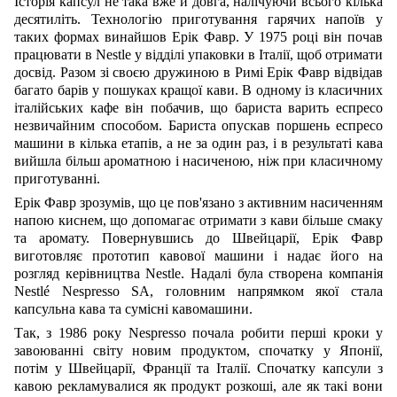
Історія капсул не така вже й довга, налічуючи всього кілька
десятиліть. Технологію приготування гарячих напоїв у
таких формах винайшов Ерік Фавр. У 1975 році він почав
працювати в Nestle у відділі упаковки в Італії, щоб отримати
досвід. Разом зі своєю дружиною в Римі Ерік Фавр відвідав
багато барів у пошуках кращої кави. В одному із класичних
італійських кафе він побачив, що бариста варить еспресо
незвичайним способом. Бариста опускав поршень еспресо
машини в кілька етапів, а не за один раз, і в результаті кава
вийшла більш ароматною і насиченою, ніж при класичному
приготуванні.
Ерік Фавр зрозумів, що це пов'язано з активним насиченням
напою киснем, що допомагає отримати з кави більше смаку
та аромату. Повернувшись до Швейцарії, Ерік Фавр
виготовляє прототип кавової машини і надає його на
розгляд керівництва Nestle. Надалі була створена компанія
Nestlé Nespresso SA, головним напрямком якої стала
капсульна кава та сумісні кавомашини.
Так, з 1986 року Nespresso почала робити перші кроки у
завоюванні світу новим продуктом, спочатку у Японії,
потім у Швейцарії, Франції та Італії. Спочатку капсули з
кавою рекламувалися як продукт розкоші, але як такі вони