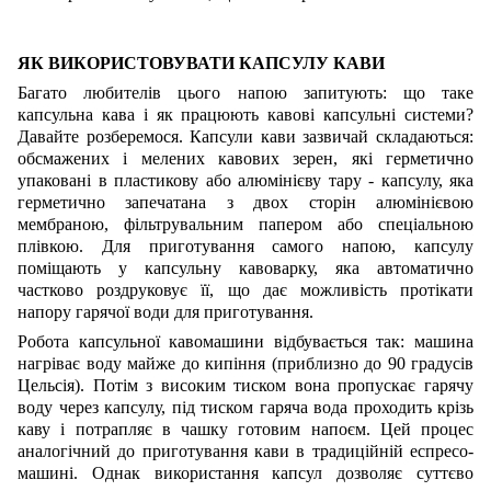
ЯК ВИКОРИСТОВУВАТИ КАПСУЛУ КАВИ
Багато любителів цього напою запитують: що таке
капсульна кава і як працюють кавові капсульні системи?
Давайте розберемося. Капсули кави зазвичай складаються:
обсмажених і мелених кавових зерен, які герметично
упаковані в пластикову або алюмінієву тару - капсулу, яка
герметично запечатана з двох сторін алюмінієвою
мембраною, фільтрувальним папером або спеціальною
плівкою. Для приготування самого напою, капсулу
поміщають у капсульну кавоварку, яка автоматично
частково роздруковує її, що дає можливість протікати
напору гарячої води для приготування.
Робота капсульної кавомашини відбувається так: машина
нагріває воду майже до кипіння (приблизно до 90 градусів
Цельсія). Потім з високим тиском вона пропускає гарячу
воду через капсулу, під тиском гаряча вода проходить крізь
каву і потрапляє в чашку готовим напоєм. Цей процес
аналогічний до приготування кави в традиційній еспресо-
машині. Однак використання капсул дозволяє суттєво