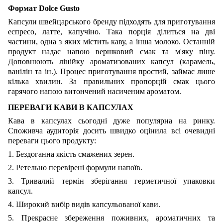
Формат Dolce Gusto
Капсули швейцарського бренду підходять для приготування
еспресо, латте, капучіно. Така порція ділиться на дві
частини, одна з яких містить каву, а інша молоко. Останній
продукт надає напою вершковий смак та м'яку піну.
Доповнюють лінійку ароматизованих капсул (карамель,
ванілін та ін.). Процес приготування простий, займає лише
кілька хвилин. За правильних пропорцій смак цього
гарячого напою витончений насиченим ароматом.
ПЕРЕВАГИ КАВИ В КАПСУЛАХ
Кава в капсулах сьогодні дуже популярна на ринку.
Споживча аудиторія досить швидко оцінила всі очевидні
переваги цього продукту:
1. Бездоганна якість смажених зерен.
2. Ретельно перевірені формули напоїв.
3. Тривалий термін зберігання герметичної упаковки
капсул.
4. Широкий вибір видів капсульованої кави.
5. Прекрасне збереження поживних, ароматичних та