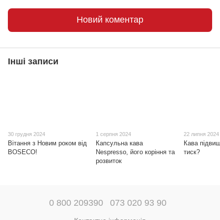
Новий коментар
Інші записи
30 грудня 2024
1 серпня 2024
22 липня 2024
Вітання з Новим роком від
Капсульна кава
Кава підви
BOSECO!
Nespresso, його коріння та
тиск?
розвиток
0 800 209390
073 020 93 90