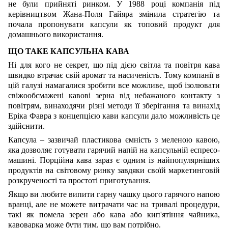
не були прийняті ринком. У 1988 році компанія під
керівництвом Жана-Поля Гайяра змінила стратегію та
почала пропонувати капсули як топовий продукт для
домашнього використання.
ЩО ТАКЕ КАПСУЛЬНА КАВА
Ні для кого не секрет, що під дією світла та повітря кава
швидко втрачає свій аромат та насиченість. Тому компанії в
цій галузі намагалися зробити все можливе, щоб ізолювати
свіжообсмажені кавові зерна від небажаного контакту з
повітрям, винаходячи різні методи її зберігання та винахід
Еріка Фавра з концепцією кави капсули дало можливість це
здійснити.
Капсула – зазвичай пластикова ємність з меленою кавою,
яка дозволяє готувати гарячий напій на капсульній еспресо-
машині. Порційна кава зараз є одним із найпопулярніших
продуктів на світовому ринку завдяки своїй маркетинговій
розкрученості та простоті приготування.
Якщо ви любите випити гарну чашку цього гарячого напою
вранці, але не можете витрачати час на тривалі процедури,
такі як помела зерен або кава або кип'ятіння чайника,
кавоварка може бути тим, що вам потрібно.