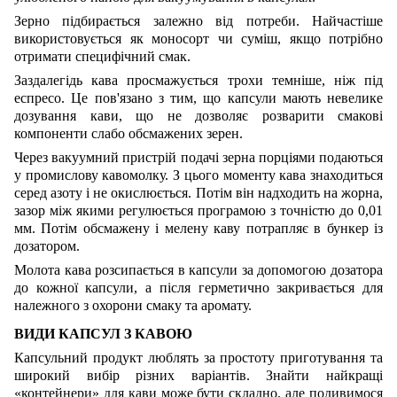
Зерно підбирається залежно від потреби. Найчастіше
використовується як моносорт чи суміш, якщо потрібно
отримати специфічний смак.
Заздалегідь кава просмажується трохи темніше, ніж під
еспресо. Це пов'язано з тим, що капсули мають невелике
дозування кави, що не дозволяє розварити смакові
компоненти слабо обсмажених зерен.
Через вакуумний пристрій подачі зерна порціями подаються
у промислову кавомолку. З цього моменту кава знаходиться
серед азоту і не окислюється. Потім він надходить на жорна,
зазор між якими регулюється програмою з точністю до 0,01
мм. Потім обсмажену і мелену каву потрапляє в бункер із
дозатором.
Молота кава розсипається в капсули за допомогою дозатора
до кожної капсули, а після герметично закривається для
належного з охорони смаку та аромату.
ВИДИ КАПСУЛ З КАВОЮ
Капсульний продукт люблять за простоту приготування та
широкий вибір різних варіантів. Знайти найкращі
«контейнери» для кави може бути складно, але подивимося