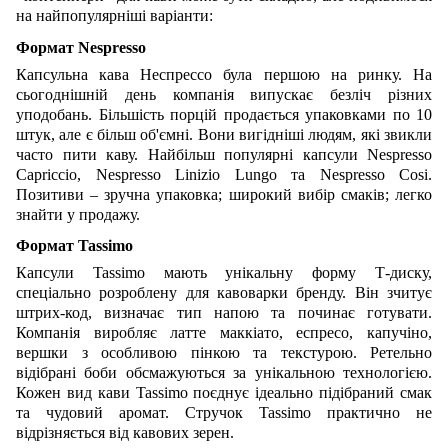
на найпопулярніші варіанти:
Формат Nespresso
Капсульна кава Неспрессо була першою на ринку. На
сьогоднішній день компанія випускає безліч різних
уподобань. Більшість порцій продається упаковками по 10
штук, але є більш об'ємні. Вони вигідніші людям, які звикли
часто пити каву. Найбільш популярні капсули Nespresso
Capriccio, Nespresso Linizio Lungo та Nespresso Cosi.
Позитиви – зручна упаковка; широкий вибір смаків; легко
знайти у продажу.
Формат Tassimo
Капсули Tassimo мають унікальну форму Т-диску,
спеціально розроблену для кавоварки бренду. Він зчитує
штрих-код, визначає тип напою та починає готувати.
Компанія виробляє латте маккіато, еспресо, капучіно,
вершки з особливою пінкою та текстурою. Ретельно
відібрані боби обсмажуються за унікальною технологією.
Кожен вид кави Tassimo поєднує ідеально підібраний смак
та чудовий аромат. Стручок Tassimo практично не
відрізняється від кавових зерен.