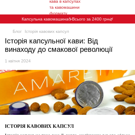
Капсульна кавомашина☕️Всього за 2400 грн🌿
Блог
Історія кавових капсул
Історія капсульної кави: Від
винаходу до смакової революції
1 квітня 2024
ІСТОРІЯ КАВОВИХ КАПСУЛ