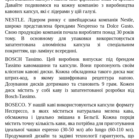
Давайте подивимося на кожну компанію з виробництва
кавових капсул, які є лідерами у цій галузі.
NESTLE. Лідером ринку є швейцарська компанія Nestle,
широко представлена брендами Nespresso та Dolce Gusto.
Свою продукцію компанія почала виробляти понад 30 років
тому. В основному для упаковки використовується
запатентована алюмінієва капсула зі спеціальним
покриттям, що ламінує всередині.
BOSCH Tassimo. Цей виробник випускає під брендом
Tassimo кавомашини та капсули. Вони пропонують своїм
клієнтам кавові диски. Кожна обкладинка такого диска має
штрих-код, в якому зашифрована рецептура напою.
Дозування дисків дотримано та становить 9 грам. Кожен
диск містить у собі каву із запатентованої розробки від
Bosсh-Tassimo.
BOSECO. У нашій каві використовуються капсули формату
Неспрессо, в яких міститься натуральна мелена кава,
обсмажена і ідеально змішана в Бельгії. Кожна порція
містить точну кількість кави, яка потрібна для приготування
ідеальної чашки espresso (30-50 мл) або lungo (60-110 мл).
Продуманий дизайн та задіяні технології гарантують, що