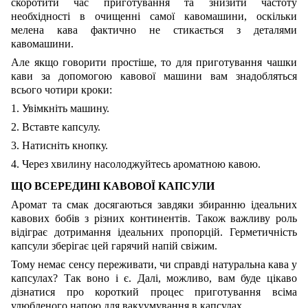
скоротити час приготування та знизити частоту
необхідності в очищенні самої кавомашини, оскільки
мелена кава фактично не стикається з деталями
кавомашини.
Але якщо говорити простіше, то для приготування чашки
кави за допомогою кавової машини вам знадобляться
всього чотири кроки:
1. Увімкніть машину.
2. Вставте капсулу.
3. Натисніть кнопку.
4. Через хвилину насолоджуйтесь ароматною кавою.
ЩО ВСЕРЕДИНІ КАВОВОЇ КАПСУЛИ
Аромат та смак досягаються завдяки збиранню ідеальних
кавових бобів з різних континентів. Також важливу роль
відіграє дотримання ідеальних пропорцій. Герметичність
капсули зберігає цей гарячий напій свіжим.
Тому немає сенсу переживати, чи справді натуральна кава у
капсулах? Так воно і є. Далі, можливо, вам буде цікаво
дізнатися про короткий процес приготування всіма
улюбленого напою для вакуумування в капсулах.