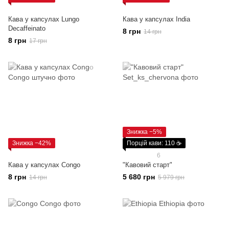
Кава у капсулах Lungo
Кава у капсулах India
Decaffeinato
8 грн
14 грн
8 грн
17 грн
Знижка −5%
Знижка −42%
Порцій кави: 110 ☕
6
Кава у капсулах Congo
"Кавовий старт"
8 грн
5 680 грн
14 грн
5 979 грн