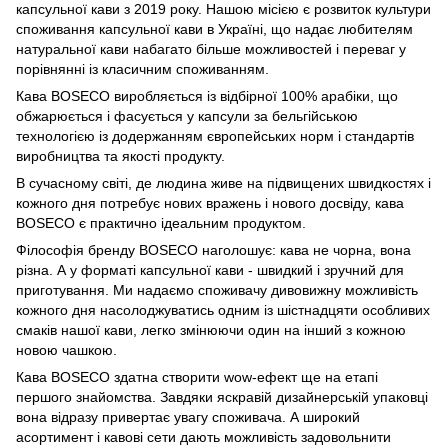
капсульної кави з 2019 року. Нашою місією є розвиток культури
споживання капсульної кави в Україні, що надає любителям
натуральної кави набагато більше можливостей і переваг у
порівнянні із класичним споживанням.
Кава BOSECO виробляється із відбірної 100% арабіки, що
обжарюється і фасується у капсули за бельгійською
технологією із додержанням європейських норм і стандартів
виробництва та якості продукту.
В сучасному світі, де людина живе на підвищених швидкостях і
кожного дня потребує нових вражень і нового досвіду, кава
BOSECO є практично ідеальним продуктом.
Філософія бренду BOSECO наголошує: кава не чорна, вона
різна. А у форматі капсульної кави - швидкий і зручний для
приготування. Ми надаємо споживачу дивовижну можливість
кожного дня насолоджуватись одним із шістнадцяти особливих
смаків нашої кави, легко змінюючи один на інший з кожною
новою чашкою.
Кава BOSECO здатна створити wow-ефект ще на етапі
першого знайомства. Завдяки яскравій дизайнерській упаковці
вона відразу привертає увагу споживача. А широкий
асортимент і кавові сети дають можливість задовольнити