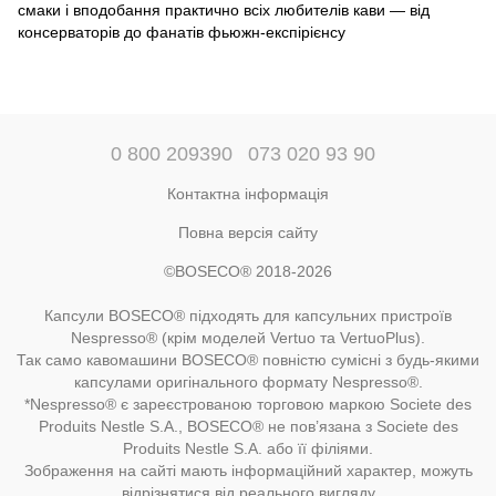
смаки і вподобання практично всіх любителів кави — від
консерваторів до фанатів фьюжн-експірієнсу
0 800 209390
073 020 93 90
Контактна інформація
Повна версія сайту
©BOSECO® 2018-2026
Капсули BOSECO® підходять для капсульних пристроїв
Nespresso® (крім моделей Vertuo та VertuoPlus).
Так само кавомашини BOSECO® повністю сумісні з будь-якими
капсулами оригінального формату Nespresso®.
*Nespresso® є зареєстрованою торговою маркою Societe des
Produits Nestle S.A., BOSECO® не пов’язана з Societe des
Produits Nestle S.A. або її філіями.
Зображення на сайті мають інформаційний характер, можуть
відрізнятися від реального вигляду