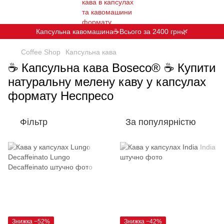
Капсульна кавомашина☕️Всього за 2400 грн🌿
Coffee Shop
Капсульна кава
☕ Капсульна кава Boseco® ☕ Купити
натуральну мелену каву у капсулах
формату Неспресо
Фільтр
За популярністю
Знижка −52%
Знижка −42%