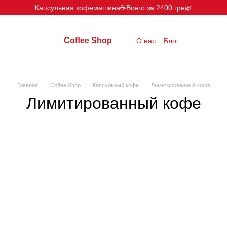
Капсульная кофемашина☕️Всего за 2400 грн🌿
Coffee Shop
О нас
Блог
Главная
Coffee Shop
Капсульный кофе
Лимитированный кофе
Лимитированный кофе