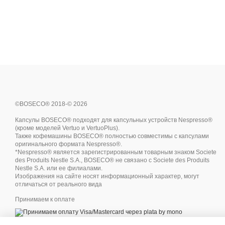
©BOSECO® 2018-© 2026
Капсулы BOSECO® подходят для капсульных устройств Nespresso®
(кроме моделей Vertuo и VertuoPlus).
Также кофемашины BOSECO® полностью совместимы с капсулами
оригинального формата Nespresso®.
*Nespresso® является зарегистрированным товарным знаком Societe
des Produits Nestle S.A., BOSECO® не связано с Societe des Produits
Nestle S.A. или ее филиалами.
Изображения на сайте носят информационный характер, могут
отличаться от реального вида
Принимаем к оплате