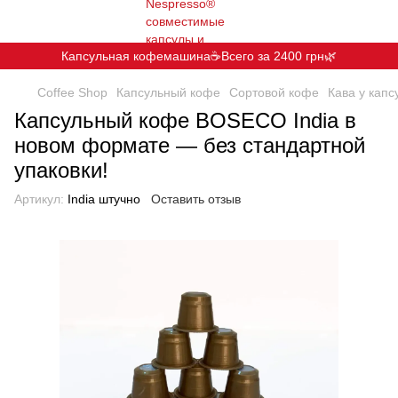
Капсульная кофемашина☕️Всего за 2400 грн🌿
Coffee Shop
Капсульный кофе
Сортовой кофе
Кава у капс
Капсульный кофе BOSECO India в
новом формате — без стандартной
упаковки!
Артикул:
India штучно
Оставить отзыв