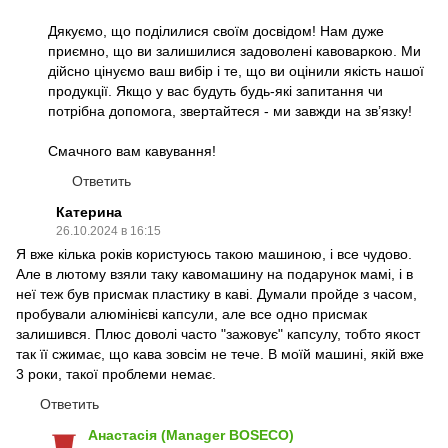
Дякуємо, що поділилися своїм досвідом! Нам дуже
приємно, що ви залишилися задоволені кавоваркою. Ми
дійсно цінуємо ваш вибір і те, що ви оцінили якість нашої
продукції. Якщо у вас будуть будь-які запитання чи
потрібна допомога, звертайтеся - ми завжди на зв’язку!
Смачного вам кавування!
Ответить
Катерина
26.10.2024 в 16:15
Я вже кілька років користуюсь такою машиною, і все чудово.
Але в лютому взяли таку кавомашину на подарунок мамі, і в
неї теж був присмак пластику в каві. Думали пройде з часом,
пробували алюмінієві капсули, але все одно присмак
залишився. Плюс доволі часто "зажовує" капсулу, тобто якост
так її сжимає, що кава зовсім не тече. В моїй машині, якій вже
3 роки, такої проблеми немає.
Ответить
Анастасія (Manager BOSECO)