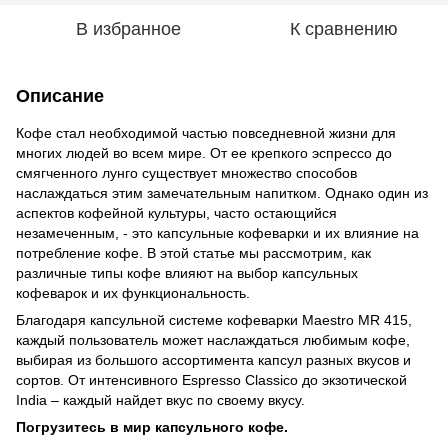
В избранное
К сравнению
Описание
Кофе стал необходимой частью повседневной жизни для
многих людей во всем мире. От ее крепкого эспрессо до
смягченного лунго существует множество способов
наслаждаться этим замечательным напитком. Однако один из
аспектов кофейной культуры, часто остающийся
незамеченным, - это капсульные кофеварки и их влияние на
потребление кофе. В этой статье мы рассмотрим, как
различные типы кофе влияют на выбор капсульных
кофеварок и их функциональность.
Благодаря капсульной системе кофеварки Maestro MR 415,
каждый пользователь может наслаждаться любимым кофе,
выбирая из большого ассортимента капсул разных вкусов и
сортов. От интенсивного Espresso Classico до экзотической
India – каждый найдет вкус по своему вкусу.
Погрузитесь в мир капсульного кофе.