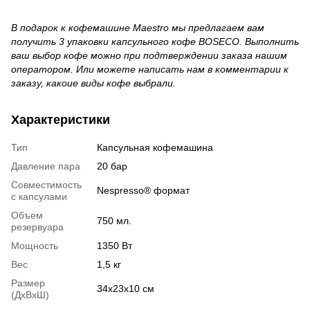
В подарок к кофемашине Maestro мы предлагаем вам
получить 3 упаковки капсульного кофе BOSECO. Выполнить
ваш выбор кофе можно при подтверждении заказа нашим
оператором. Или можете написать нам в комментарии к
заказу, какоие виды кофе выбрали.
Характеристики
Тип
Капсульная кофемашина
Давление пара
20 бар
Совместимость
Nespresso® формат
с капсулами
Объем
750 мл.
резервуара
Мощность
1350 Вт
Вес
1,5 кг
Размер
34x23x10 см
(ДхВхШ)