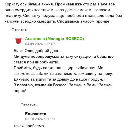
Користуюсь більше тижня. Промивав вже сто разів але все
одно смердить пластиком, кава досі зі смаком і запахом
пластику. Спочатку подумав що проблема в каві, але вода без
капсули всеодно смердить. Сподіваюсь з часом пройде.
Ответить
Анастасія (Manager BOSECO)
04.09.2024 в 17:07
Білик Олег, добрий день.
Ми дуже перепрошуємо за таку ситуацію та брак, що
стався при виробництві.
Прийміть, будь ласка, наші щирі вибачення! Ми
зв’яжемось з Вами та замінимо кавомашину на нову.
Дякуємо за відгук та за довіру до нашої продукції!
З повагою, компанія Boseco! Завжди з Вами! Завжди
поряд!
Ответить
Елизавета
02.10.2024 в 20:23
такаж проблема