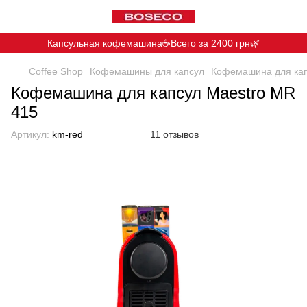
Капсульная кофемашина☕️Всего за 2400 грн🌿
Coffee Shop
Кофемашины для капсул
Кофемашина для кап
Кофемашина для капсул Maestro MR
415
Артикул:
km-red
11 отзывов