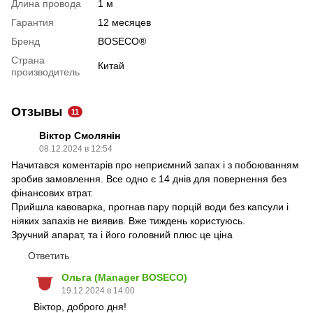
Длина провода
1 м
Гарантия
12 месяцев
Бренд
BOSECO®
Страна
Китай
производитель
Отзывы
11
Віктор Смолянін
08.12.2024 в 12:54
Начитався коментарів про неприємний запах і з побоюванням
зробив замовлення. Все одно є 14 днів для повернення без
фінансових втрат.
Прийшла кавоварка, прогнав пару порцій води без капсули і
ніяких запахів не виявив. Вже тиждень користуюсь.
Зручний апарат, та і його головний плюс це ціна
Ответить
Ольга (Manager BOSECO)
19.12.2024 в 14:00
Віктор, доброго дня!