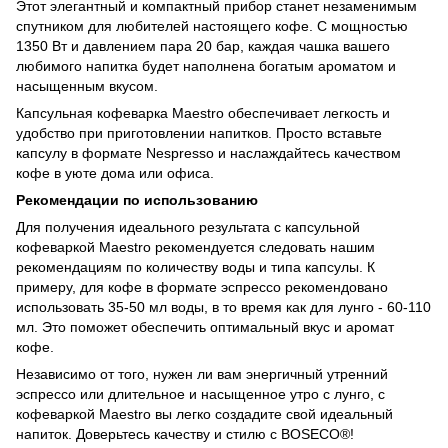
Этот элегантный и компактный прибор станет незаменимым
спутником для любителей настоящего кофе. С мощностью
1350 Вт и давлением пара 20 бар, каждая чашка вашего
любимого напитка будет наполнена богатым ароматом и
насыщенным вкусом.
Капсульная кофеварка Maestro обеспечивает легкость и
удобство при приготовлении напитков. Просто вставьте
капсулу в формате Nespresso и наслаждайтесь качеством
кофе в уюте дома или офиса.
Рекомендации по использованию
Для получения идеального результата с капсульной
кофеваркой Maestro рекомендуется следовать нашим
рекомендациям по количеству воды и типа капсулы. К
примеру, для кофе в формате эспрессо рекомендовано
использовать 35-50 мл воды, в то время как для лунго - 60-110
мл. Это поможет обеспечить оптимальный вкус и аромат
кофе.
Независимо от того, нужен ли вам энергичный утренний
эспрессо или длительное и насыщенное утро c лунго, с
кофеваркой Maestro вы легко создадите свой идеальный
напиток. Доверьтесь качеству и стилю с BOSECO®!