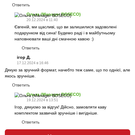
Ответить
Ольга (Manager BOSECO)
20.12.2024 в 11:40
Євгеній, ми щасливі, що ви залишилися задоволені
подарунком від сина! Будемо раді і в майбутньому
наповнювати ваші дні смачною кавою :)
Ответить
ігор Д.
17.12.2024 в 16:46
Дякую за зручний формат, начебто теж саме, що по однієї, але
якось зручніше.
Ответить
Ольга (Manager BOSECO)
19.12.2024 в 13:51
Ігор, дякуємо за відгук! Дійсно, замовляти каву
комплектом зазвичай зручніше і вигідніше.
Ответить