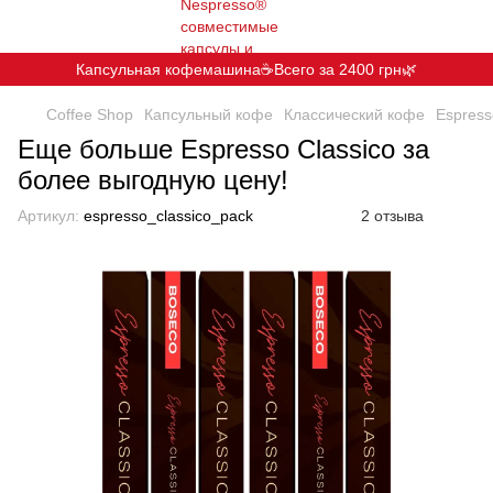
Капсульная кофемашина☕️Всего за 2400 грн🌿
Coffee Shop
Капсульный кофе
Классический кофе
Espress
Еще больше Espresso Classico за
более выгодную цену!
Артикул:
espresso_classico_pack
2 отзыва