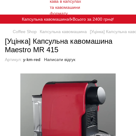
Капсульна кавомашина☕️Всього за 2400 грн🌿
Coffee Shop
Капсульна кавомашина
[Уцінка] Капсульна ка
[Уцінка] Капсульна кавомашина
Maestro MR 415
Артикул:
y-km-red
Написати відгук