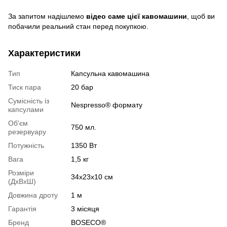
За запитом надішлемо
відео саме цієї кавомашини
, щоб ви
побачили реальний стан перед покупкою.
Характеристики
Тип
Капсульна кавомашина
Тиск пара
20 бар
Сумісність із
Nespresso® формату
капсулами
Об'єм
750 мл.
резервуару
Потужність
1350 Вт
Вага
1,5 кг
Розміри
34x23x10 см
(ДхВхШ)
Довжина дроту
1 м
Гарантія
3 місяця
Бренд
BOSECO®